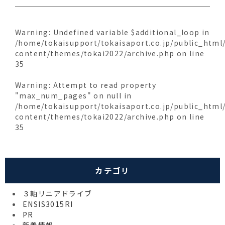
Warning
: Undefined variable $additional_loop in
/home/tokaisupport/tokaisaport.co.jp/public_html
content/themes/tokai2022/archive.php
on line
35
Warning
: Attempt to read property
"max_num_pages" on null in
/home/tokaisupport/tokaisaport.co.jp/public_html
content/themes/tokai2022/archive.php
on line
35
カテゴリ
３軸リニアドライブ
ENSIS3015RI
PR