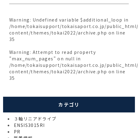
Warning
: Undefined variable $additional_loop in
/home/tokaisupport/tokaisaport.co.jp/public_html
content/themes/tokai2022/archive.php
on line
35
Warning
: Attempt to read property
"max_num_pages" on null in
/home/tokaisupport/tokaisaport.co.jp/public_html
content/themes/tokai2022/archive.php
on line
35
カテゴリ
３軸リニアドライブ
ENSIS3015RI
PR