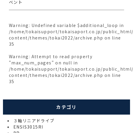
ベント
Warning
: Undefined variable $additional_loop in
/home/tokaisupport/tokaisaport.co.jp/public_html
content/themes/tokai2022/archive.php
on line
35
Warning
: Attempt to read property
"max_num_pages" on null in
/home/tokaisupport/tokaisaport.co.jp/public_html
content/themes/tokai2022/archive.php
on line
35
カテゴリ
３軸リニアドライブ
ENSIS3015RI