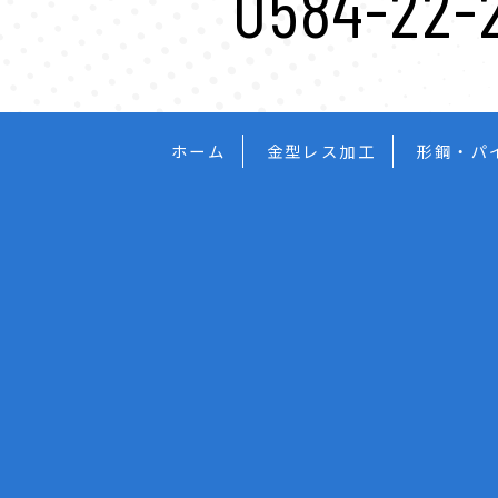
0584-22-
ホーム
金型レス加工
形鋼・パ