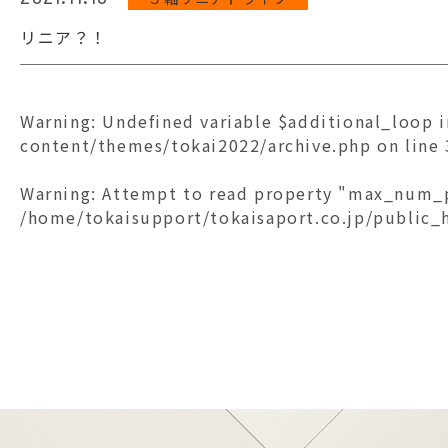
リニア？！
Warning
: Undefined variable $additional_loop 
content/themes/tokai2022/archive.php
on line
Warning
: Attempt to read property "max_num_p
/home/tokaisupport/tokaisaport.co.jp/public