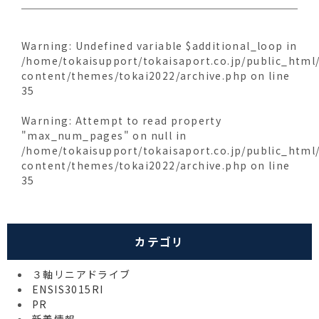
Warning
: Undefined variable $additional_loop in
/home/tokaisupport/tokaisaport.co.jp/public_html
content/themes/tokai2022/archive.php
on line
35
Warning
: Attempt to read property
"max_num_pages" on null in
/home/tokaisupport/tokaisaport.co.jp/public_html
content/themes/tokai2022/archive.php
on line
35
カテゴリ
３軸リニアドライブ
ENSIS3015RI
PR