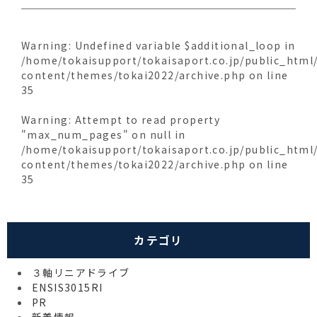
Warning
: Undefined variable $additional_loop in
/home/tokaisupport/tokaisaport.co.jp/public_html
content/themes/tokai2022/archive.php
on line
35
Warning
: Attempt to read property
"max_num_pages" on null in
/home/tokaisupport/tokaisaport.co.jp/public_html
content/themes/tokai2022/archive.php
on line
35
カテゴリ
３軸リニアドライブ
ENSIS3015RI
PR