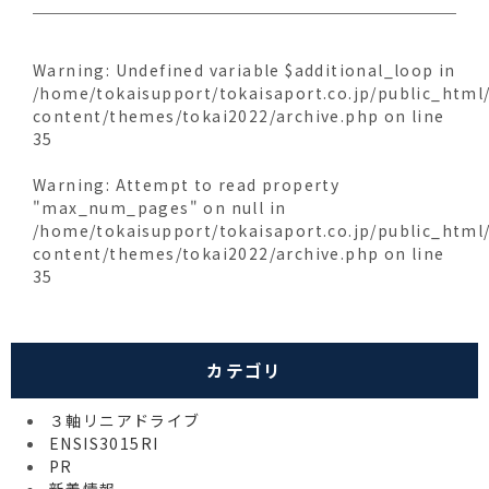
Warning
: Undefined variable $additional_loop in
/home/tokaisupport/tokaisaport.co.jp/public_html
content/themes/tokai2022/archive.php
on line
35
Warning
: Attempt to read property
"max_num_pages" on null in
/home/tokaisupport/tokaisaport.co.jp/public_html
content/themes/tokai2022/archive.php
on line
35
カテゴリ
３軸リニアドライブ
ENSIS3015RI
PR