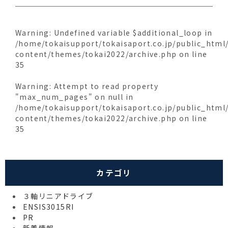
Warning
: Undefined variable $additional_loop in
/home/tokaisupport/tokaisaport.co.jp/public_html
content/themes/tokai2022/archive.php
on line
35
Warning
: Attempt to read property
"max_num_pages" on null in
/home/tokaisupport/tokaisaport.co.jp/public_html
content/themes/tokai2022/archive.php
on line
35
カテゴリ
３軸リニアドライブ
ENSIS3015RI
PR