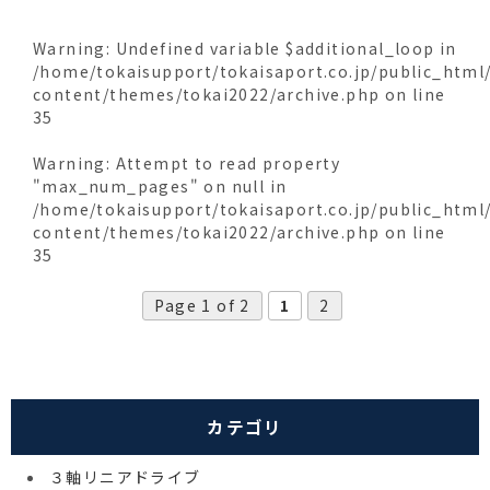
Warning
: Undefined variable $additional_loop in
/home/tokaisupport/tokaisaport.co.jp/public_html
content/themes/tokai2022/archive.php
on line
35
Warning
: Attempt to read property
"max_num_pages" on null in
/home/tokaisupport/tokaisaport.co.jp/public_html
content/themes/tokai2022/archive.php
on line
35
Page 1 of 2
1
2
カテゴリ
３軸リニアドライブ